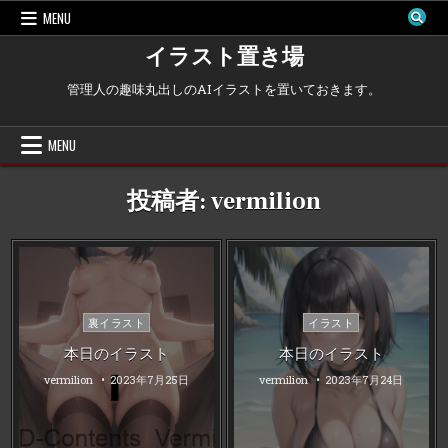
Skip
MENU
to
content
イラスト置き場
管理人の趣味丸出しのAIイラストを置いておきます。
MENU
投稿者:
vermilion
Posted
Posted
裏イラスト
イラスト
in
in
本日のイラスト
本日のイラスト
vermilion
2023年7月25日
vermilion
2023年7月24日