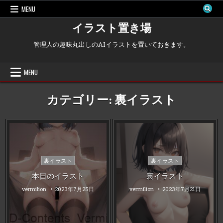
Skip
MENU
to
content
イラスト置き場
管理人の趣味丸出しのAIイラストを置いておきます。
MENU
カテゴリー:
裏イラスト
Posted
Posted
裏イラスト
裏イラスト
in
in
本日のイラスト
裏イラスト
vermilion
2023年7月25日
vermilion
2023年7月21日