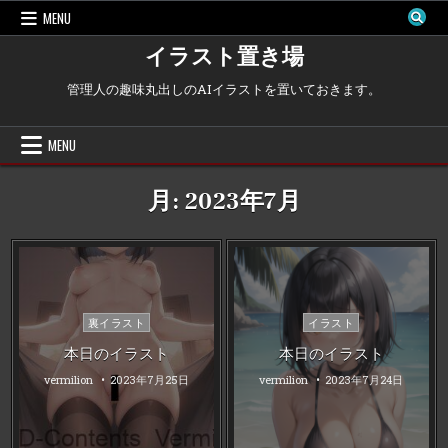
Skip
MENU
to
content
イラスト置き場
管理人の趣味丸出しのAIイラストを置いておきます。
MENU
月:
2023年7月
Posted
Posted
裏イラスト
イラスト
in
in
本日のイラスト
本日のイラスト
vermilion
2023年7月25日
vermilion
2023年7月24日