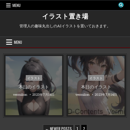
Skip
MENU
to
content
イラスト置き場
管理人の趣味丸出しのAIイラストを置いておきます。
MENU
Posted
Posted
イラスト
イラスト
in
in
本日のイラスト
本日のイラスト
vermilion
2023年7月14日
vermilion
2023年7月14日
投
← NEWER POSTS
1
2